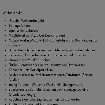
Wir bieten dir:
Urlaubs- Weihnachtsgeld
30 Tage Urlaub
Eigener Firmenlaptop
Möglichkeit auf AzubiCar (Losverfahren)
Mobile Working-Möglichkeit nach erfolgreicher Beendigung der
Probezeit
Hohe Übernahmechancen – wir bilden aus, um zu übernehmen!
Betreuung durch erfahrene IT-Expertinnen und Experten
Interessante Projektaufgaben
Flache Hierarchien & eine wertschätzende Firmenkultur
Chance auf ein Sozialpraktikum
Azubiausschuss mit vielen interessanten Aktivitäten (Beispiel
Ausflug)
Young Talents – Welcome Woche (Einführungswoche)
Bezuschusstes Betriebsrestaurant bzw. Essensgutscheine
(standortabhängig)
Regelmäßiger Obsttag an den meisten Standorten
Kostenlose Heiß- und Kaltgetränke