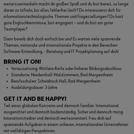
weiterzuentwickeln macht dir großen Spaß und du bist bereit, so lange
daran zu tüfteln, bis alles fehlerfrei läuft? Du interessierst dich für
informationstechnologische Themen und Fragestellungen? Du hast
gute Englischkenntnisse, bist engagiert – und du bist ein guter
Teamplayer?
Dann bewirb dich doch einfach bei uns! Es warten viele spannende
Themen, nationale und internationale Projekte in den Bereichen
Software-Entwicklung, - Beratung und IT Projektplanung auf dich!
BRING IT ON!
Voraussetzung: Mittlere Reife oder höherer Bildungsabschluss
Standorte: Niedernhall-Waldzimmern, Bad Mergentheim
Berufsschulen: Schwäbisch Hall, Bad Mergentheim
Ausbildungsdauer: 3 Jahre
GET IT AND BE HAPPY!
Teil eines globalen Konzerns und dennoch familiär. International
ausgerichtet und dennoch bodenständig. Sicher und dennoch mutig.
Innovationstreiber und dennoch werteorientiert. Freu dich auf
spannende Aufgaben in einem sicheren, internationalen Unternehmen
mit vielfältigen Perspektiven.