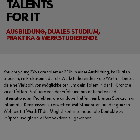
TALENTS
Market
FOR IT
Workplace Solutions
AUSBILDUNG, DUALES STUDIUM,
Projects & Governance
PRAKTIKA & WERKSTUDIERENDE
ccSec - Certification Center Security
Automation
You are young? You are talented? Ob in einer Ausbildung, im Dualen
Studium, im Praktikum oder als Werkstudierende:r - die Würth IT bietet
dir eine Vielzahl von Möglichkeiten, um dein Talent in der IT-Branche
zu entfalten. Profitiere von der Erfahrung aus nationalen und
internationalen Projekten, die dir dabei helfen, ein breites Spektrum an
Informatik-Kenntnissen zu erwerben. Mit Standorten auf der ganzen
Welt bietet Würth IT die Möglichkeit, internationale Kontakte zu
knüpfen und globale Perspektiven zu gewinnen.