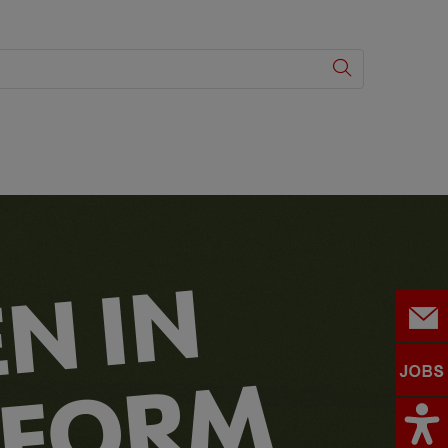
N IN
TFORM