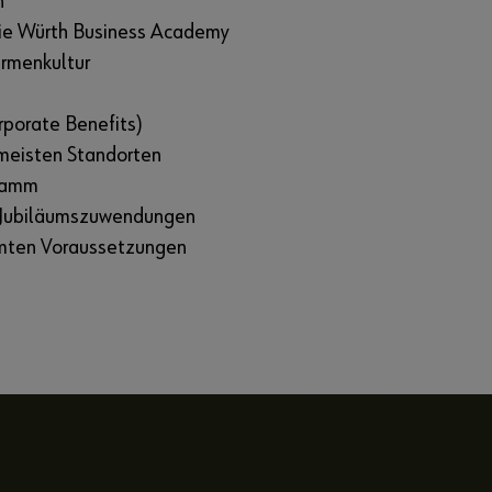
n
die Würth Business Academy
irmenkultur
porate Benefits)
meisten Standorten
gramm
, Jubiläumszuwendungen
mmten Voraussetzungen