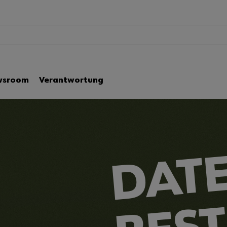
wsroom
Verantwortung
DATE
BES