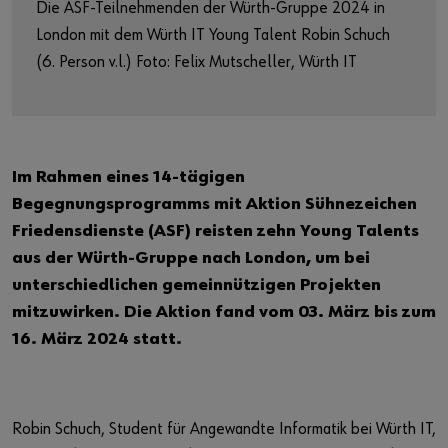
Market
Die ASF-Teilnehmenden der Würth-Gruppe 2024 in
London mit dem Würth IT Young Talent Robin Schuch
Workplace Solutions
(6. Person v.l.) Foto: Felix Mutscheller, Würth IT
Projects & Governance
ccSec - Certification Center Security
Im Rahmen eines 14-tägigen
Automation
Begegnungsprogramms mit Aktion Sühnezeichen
Friedensdienste (ASF) reisten zehn Young Talents
aus der Würth-Gruppe nach London, um bei
unterschiedlichen gemeinnützigen Projekten
mitzuwirken. Die Aktion fand vom 03. März bis zum
16. März 2024 statt.
Robin Schuch, Student für Angewandte Informatik bei Würth IT,