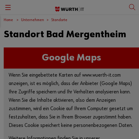
Home
Unternehmen
Standorte
Zurück
Zurück
Zurück
Zurück
Standort Bad Mergentheim
IT-Gruppe
SAP Business Solutions
Compliance
Deutsch
Geschichte
E-Business Solutions
Nachhaltigkeit
English
Google Maps
Standorte
Sales Force Automation
Wenn Sie eingebettete Karten auf www.wuerth-it.com
Vision & Mission
Würth Global Services
anzeigen, ist es möglich, dass der Anbieter (Google Maps)
Ihre Zugriffe speichern und Ihr Verhalten analysieren kann.
Zertifikate
Data Center & Infrastructure
Wenn Sie die Inhalte aktivieren, also dem Anzeigen
zustimmen, wird ein Cookie auf Ihrem Computer gesetzt um
Service Management
festzuhalten, dass Sie in Ihrem Browser zugestimmt haben.
Dieses Cookie speichert keine personenbezogenen Daten.
Microsoft Dynamics ERP & CRM
Weitere Informationen finden Sie in unserer