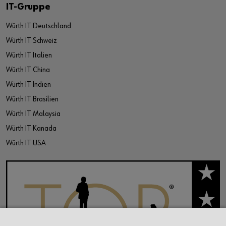
IT-Gruppe
Würth IT Deutschland
Würth IT Schweiz
Würth IT Italien
Würth IT China
Würth IT Indien
Würth IT Brasilien
Würth IT Malaysia
Würth IT Kanada
Würth IT USA