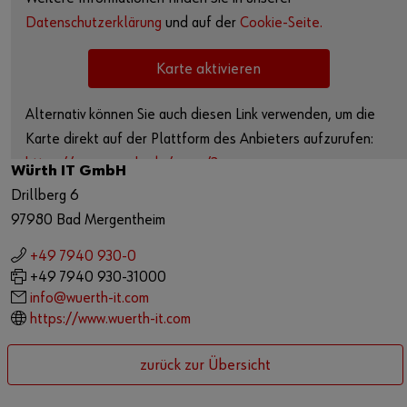
Market
Datenschutzerklärung
und auf der
Cookie-Seite.
Workplace Solutions
Karte aktivieren
Projects & Governance
Alternativ können Sie auch diesen Link verwenden, um die
ccSec - Certification Center Security
Karte direkt auf der Plattform des Anbieters aufzurufen:
https://www.google.de/maps/?
Würth IT GmbH
Automation
q=49.48691629148103,9.744761298099853
Drillberg 6
97980 Bad Mergentheim
+49 7940 930-0
+49 7940 930-31000
info@wuerth-it.com
https://www.wuerth-it.com
zurück zur Übersicht