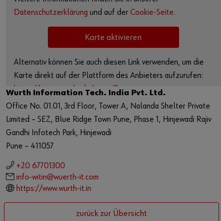
Market
Datenschutzerklärung
und auf der
Cookie-Seite.
Workplace Solutions
Karte aktivieren
Projects & Governance
Alternativ können Sie auch diesen Link verwenden, um die
ccSec - Certification Center Security
Karte direkt auf der Plattform des Anbieters aufzurufen:
https://www.google.de/maps/?
Wurth Information Tech. India Pvt. Ltd.
Automation
q=18.57907661503144,73.73933984603066
Office No. 01.01, 3rd Floor, Tower A, Nalanda Shelter Private
Limited – SEZ, Blue Ridge Town Pune, Phase 1, Hinjewadi Rajiv
Gandhi Infotech Park, Hinjewadi
Pune – 411057
+20 67701300
info-witin@wuerth-it.com
https://www.wurth-it.in
zurück zur Übersicht