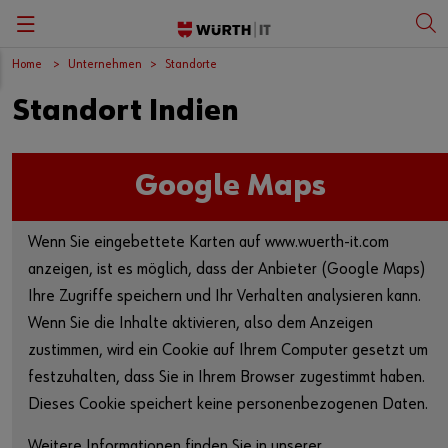
Home
Unternehmen
Standorte
Zurück
Zurück
Zurück
Zurück
Standort Indien
IT-Gruppe
SAP Business Solutions
Compliance
Deutsch
Geschichte
E-Business Solutions
Nachhaltigkeit
English
Google Maps
Standorte
Sales Force Automation
Wenn Sie eingebettete Karten auf www.wuerth-it.com
Vision & Mission
Würth Global Services
anzeigen, ist es möglich, dass der Anbieter (Google Maps)
Ihre Zugriffe speichern und Ihr Verhalten analysieren kann.
Zertifikate
Data Center & Infrastructure
Wenn Sie die Inhalte aktivieren, also dem Anzeigen
zustimmen, wird ein Cookie auf Ihrem Computer gesetzt um
Service Management
festzuhalten, dass Sie in Ihrem Browser zugestimmt haben.
Dieses Cookie speichert keine personenbezogenen Daten.
Microsoft Dynamics ERP & CRM
Weitere Informationen finden Sie in unserer